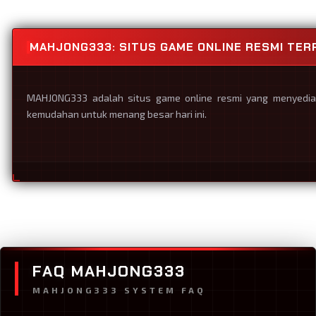
MAHJONG333: SITUS GAME ONLINE RESMI TE
MAHJONG333 adalah situs game online resmi yang menyediak
kemudahan untuk menang besar hari ini.
FAQ MAHJONG333
MAHJONG333 SYSTEM FAQ