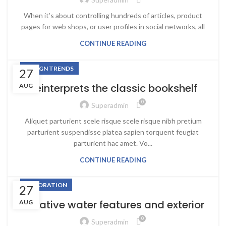
When it’s about controlling hundreds of articles, product
pages for web shops, or user profiles in social networks, all
CONTINUE READING
DESIGN TRENDS
27
Reinterprets the classic bookshelf
AUG
0
Superadmin
Aliquet parturient scele risque scele risque nibh pretium
parturient suspendisse platea sapien torquent feugiat
parturient hac amet. Vo...
CONTINUE READING
DECORATION
27
Creative water features and exterior
AUG
0
Superadmin