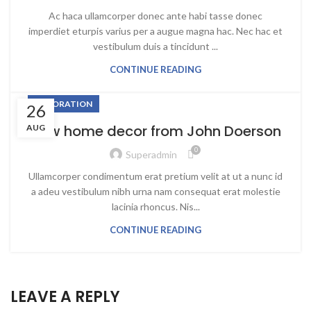
Ac haca ullamcorper donec ante habi tasse donec
imperdiet eturpis varius per a augue magna hac. Nec hac et
vestibulum duis a tincidunt ...
CONTINUE READING
DECORATION
26
New home decor from John Doerson
AUG
0
Superadmin
Ullamcorper condimentum erat pretium velit at ut a nunc id
a adeu vestibulum nibh urna nam consequat erat molestie
lacinia rhoncus. Nis...
CONTINUE READING
LEAVE A REPLY