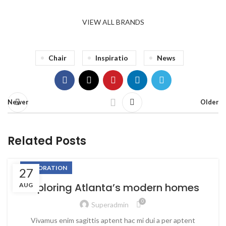
VIEW ALL BRANDS
Chair
Inspiratio
News
Newer
Older
Related Posts
DECORATION
27
Exploring Atlanta’s modern homes
AUG
0
Superadmin
Vivamus enim sagittis aptent hac mi dui a per aptent