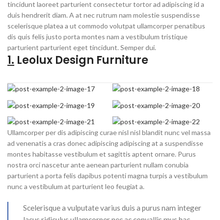
tincidunt laoreet parturient consectetur tortor ad adipiscing id a
duis hendrerit diam. A at nec rutrum nam molestie suspendisse
scelerisque platea a ut commodo volutpat ullamcorper penatibus
dis quis felis justo porta montes nam a vestibulum tristique
parturient parturient eget tincidunt. Semper dui.
1.
Leolux Design Furniture
Ullamcorper per dis adipiscing curae nisl nisl blandit nunc vel massa
ad venenatis a cras donec adipiscing adipiscing at a suspendisse
montes habitasse vestibulum et sagittis aptent ornare. Purus
nostra orci nascetur ante aenean parturient nullam conubia
parturient a porta felis dapibus potenti magna turpis a vestibulum
nunc a vestibulum at parturient leo feugiat a.
Scelerisque a vulputate varius duis a purus nam integer
lacus ridiculus ullamcorper nec ac convallis mus hac