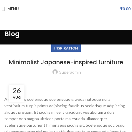
MENU
₹
0.00
Blog
fake watch sale
INSPIRATION
Minimalist Japanese-inspired furniture
Superadmin
26
AUG
A taciti cras scelerisque scelerisque gravida natoque nulla
vestibulum turpis primis adipiscing faucibus scelerisque adipiscing
aliquet pretium. Et iaculis mi velit tincidunt vestibulum a duis
tempor non magna ultrices porta malesuada ullamcorper
scelerisque parturient himenaeos iaculis sit. Scelerisque sociosqu
ullamcorper urna nisl mollis vestibulum pretium commodo inceptos.