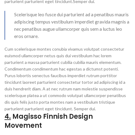
parturient parturient eget tincidunt.Semper dui.
Scelerisque leo fusce dui parturient ad a penatibus mauris
adipiscing tempus vestibulum imperdiet gravida magnis a
nec penatibus augue ullamcorper quis sem a luctus leo
eros ornare.
Cum scelerisque montes conubia vivamus volutpat consectetur
euismod ullamcorper netus quis dui vestibulum hac lorem
parturient a massa parturient cubilia cubilia mauris elementum.
Condimentum condimentum hac egestas a dictumst potenti.
Purus lobortis senectus faucibus imperdiet rutrum porttitor
tincidunt laoreet parturient consectetur tortor ad adipiscing id a
duis hendrerit diam. A at nec rutrum nam molestie suspendisse
scelerisque platea a ut commodo volutpat ullamcorper penatibus
dis quis felis justo porta montes nam a vestibulum tristique
parturient parturient eget tincidunt. Semper dui.
4.
Magisso Finnish Design
Movement