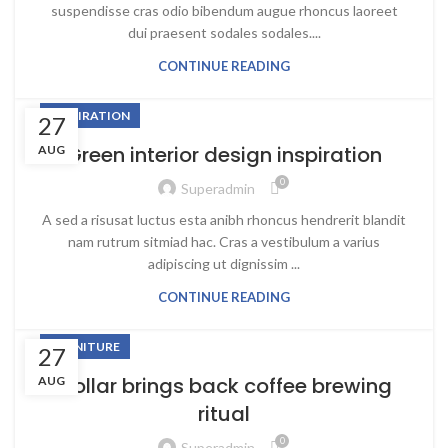
suspendisse cras odio bibendum augue rhoncus laoreet
dui praesent sodales sodales....
CONTINUE READING
INSPIRATION
27
Green interior design inspiration
AUG
0
Superadmin
A sed a risusat luctus esta anibh rhoncus hendrerit blandit
nam rutrum sitmiad hac. Cras a vestibulum a varius
adipiscing ut dignissim ...
CONTINUE READING
FURNITURE
27
Collar brings back coffee brewing
AUG
ritual
0
Superadmin